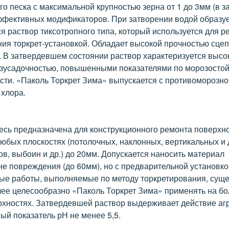
 песка с максимальной крупностью зерна от 1 до 3мм (в з
эффективных модификаторов. При затворении водой образу
 раствор тиксотропного типа, который используется для р
ия торкрет-установкой. Обладает высокой прочностью сцеп
. В затвердевшем состоянии раствор характеризуется высо
безусадочностью, повышенными показателями по морозостой
ти. «Паколь Торкрет Зима» выпускается с противоморозно
хлора.
есь предназначена для конструкционного ремонта поверхно
бых плоскостях (потолочных, наклонных, вертикальных и д
в, выбоин и др.) до 20мм. Допускается наносить материал
е повреждения (до 60мм), но с предварительной установкой
ые работы, выполняемые по методу торкретирования, сущ
лее целесообразно «Паколь Торкрет Зима» применять на б
хностях. Затвердевшей раствор выдерживает действие аг
й показатель рН не менее 5,5.