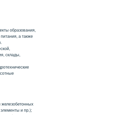
екты образования,
питания, а также
.
ской,
я, склады,
дротехнические
ысотные
и железобетонных
элементы и пр.);