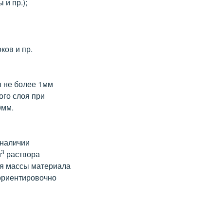
 и пр.);
ков и пр.
я не более 1мм
ого слоя при
0мм.
 наличии
3
м
раствора
ния массы материала
ориентировочно