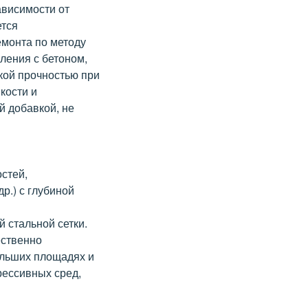
ависимости от
ется
емонта по методу
ления с бетоном,
кой прочностью при
кости и
й добавкой, не
стей,
р.) с глубиной
 стальной сетки.
ественно
ольших площадях и
рессивных сред,