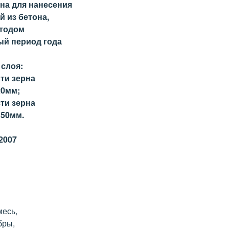
на для нанесения
й из бетона,
етодом
ый период года
 слоя:
ти зерна
20мм;
ти зерна
 50мм.
2007
месь,
бры,