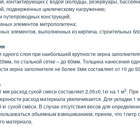
й, контактирующих с водой (колодцы, резервуары, бассейны
ий, подверженных циклическому нагружению;
и путепроводных конструкций;
ивных элементов метрополитена;
ных элементов, выполненных из кирпича, строительных бло
ия
 одного слоя при наибольшей крупности зерна заполнител
 20мм, по стальной сетке – до 60мм. Толщина нанесения одн
ти зерна заполнителя не более 3мм составляет от 10 до 5
а
2
 мм расход сухой смеси составляет 2,05±0,1кг на 1 м
. При
ерхности расход материала увеличивается. Для укладки 1 
 кг сухой смеси. В случае отсутствия весов для определе
пользоваться объемным взвешиванием, приняв, что 1литр 
ого материала.