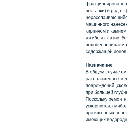
фракционированного
поставки) и ряда 
нерасслаивающийся
машинного нанесен
кирпичом и камнем
изгибе и сжатии, 
водонепроницаемос
содержащей ионов 
Назначение
В общем случае см
расположенных в лю
повреждений (сколо
при большей глубин
Поскольку ремонтн
ускоряются, наибо
протяженных повер
имеющих водородны