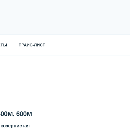
КТЫ
ПРАЙС-ЛИСТ
00М, 600М
лкозернистая