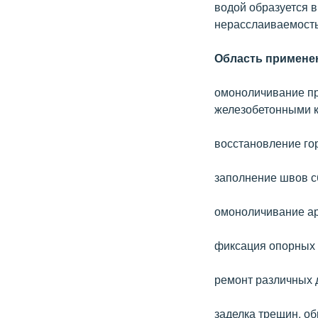
водой образуется 
нерасслаиваемость
Область примене
омоноличивание пр
железобетонными к
восстановление го
заполнение швов с
омоноличивание ар
фиксация опорных 
ремонт различных 
заделка трещин, о