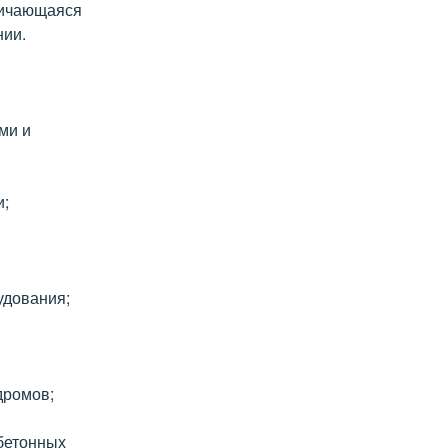
личающаяся
нии.
ми и
и;
удования;
дромов;
бетонных