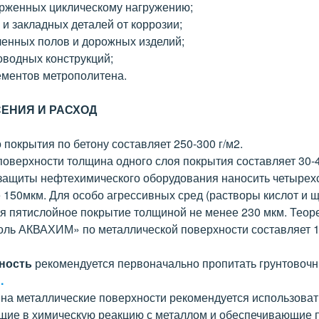
ерженных циклическому нагружению;
и закладных деталей от коррозии;
енных полов и дорожных изделий;
оводных конструкций;
ементов метрополитена.
ЕНИЯ И РАСХОД
покрытия по бетону составляет 250-300 г/м2.
поверхности толщина одного слоя покрытия составляет 30-
защиты нефтехимического оборудования наносить четырех
 150мкм. Для особо агрессивных сред (растворы кислот и щ
ся пятислойное покрытие толщиной не менее 230 мкм. Теор
ль АКВАХИМ» по металлической поверхности составляет 1 к
ность
рекомендуется первоначально пропитать грунтовоч
.
на металлические поверхности рекомендуется использов
ющие в химическую реакцию с металлом и обеспечивающие