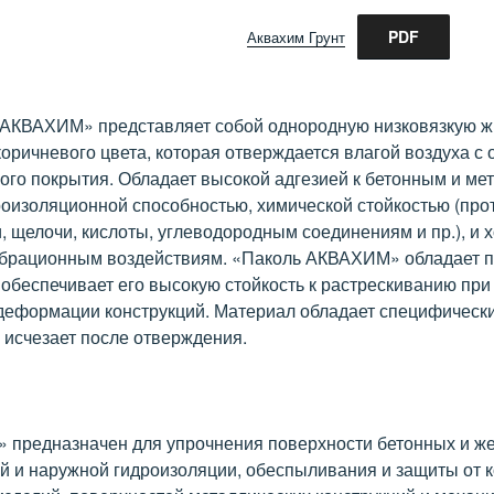
PDF
Аквахим Грунт
АКВАХИМ» представляет собой однородную низковязкую жи
коричневого цвета, которая отверждается влагой воздуха с
ого покрытия. Обладает высокой адгезией к бетонным и ме
роизоляционной способностью, химической стойкостью (пр
и, щелочи, кислоты, углеводородным соединениям и пр.), и
вибрационным воздействиям. «Паколь АКВАХИМ» обладает
 обеспечивает его высокую стойкость к растрескиванию при
деформации конструкций. Материал обладает специфическ
 исчезает после отверждения.
предназначен для упрочнения поверхности бетонных и ж
ей и наружной гидроизоляции, обеспыливания и защиты от 