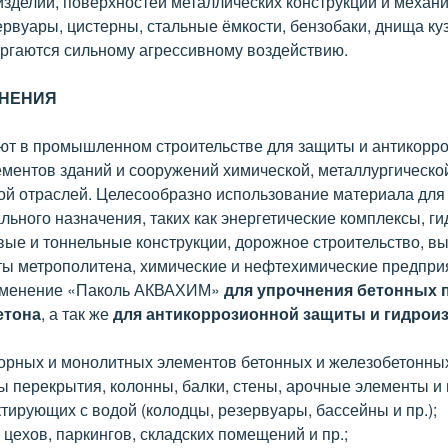
изделий, поверхностей металлических конструкций и механ
ервуары, цистерны, стальные ёмкости, бензобаки, днища ку
ергаются сильному агрессивному воздействию.
ЕНЕНИЯ
т в промышленном строительстве для защиты и антикорро
ментов зданий и сооружений химической, металлургической
й отраслей. Целесообразно использование материала для 
ьного назначения, таких как энергетические комплексы, г
вые и тоннельные конструкции, дорожное строительство, в
ты метрополитена, химические и нефтехимические предпри
именение «Паколь АКВАХИМ»
для упрочнения бетонных п
етона
, а так же
для антикоррозионной защиты и гидрои
орных и монолитных элементов бетонных и железобетонных
 перекрытия, колонны, балки, стены, арочные элементы и п
ктирующих с водой (колодцы, резервуары, бассейны и пр.);
цехов, паркингов, складских помещений и пр.;