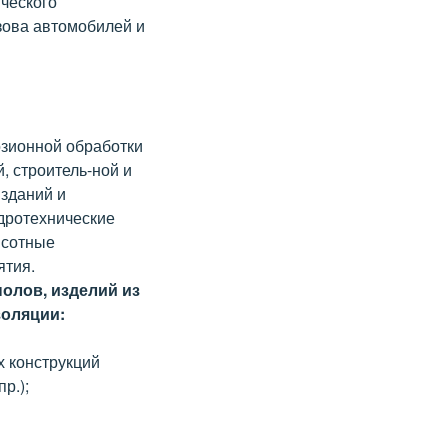
ического
зова автомобилей и
зионной обработки
, строитель-ной и
зданий и
идротехнические
ысотные
ятия.
олов, изделий из
золяции:
 конструкций
р.);