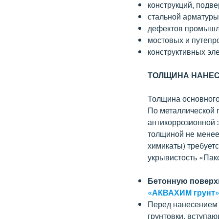
конструкций, подв
стальной арматуры 
дефектов промышл
мостовых и путепр
конструктивных эл
ТОЛЩИНА НАНЕС
Толщина основного 
По металлической 
антикоррозионной 
толщиной не менее
химикаты) требует
укрывистость «Пако
Бетонную поверх
«АКВАХИМ грунт»
Перед нанесением 
грунтовки, вступа