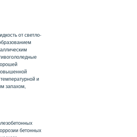
дкость от светло-
 образованием
таллическим
отивогололедные
 хорошей
 повышенной
 температурной и
им запахом,
елезобетонных
коррозии бетонных