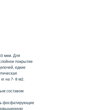
40 мкм. Для
слойное покрытие
елочей, едкие
етическая
г на 7- 8 м2.
ным составом
ать фосфатирующие
 повышенную