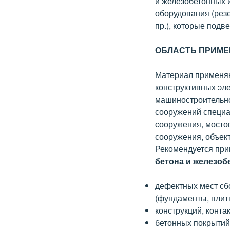
и железобетонных 
оборудования (рез
пр.), которые подв
ОБЛАСТЬ ПРИМ
Материал применяю
конструктивных эле
машиностроительно
сооружений специал
сооружения, мосто
сооружения, объек
Рекомендуется пр
бетона и железоб
дефектных мест сб
(фундаменты, плиты
конструкций, конта
бетонных покрытий 