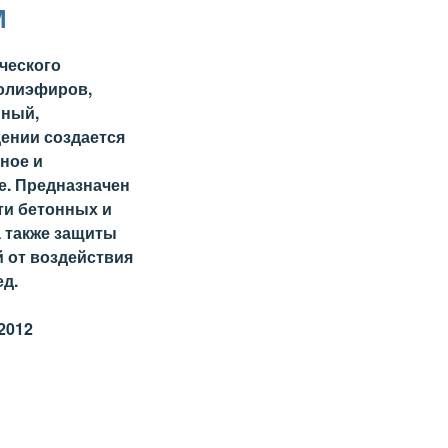
М
ческого
полиэфиров,
нный,
ении создается
ное и
. Предназначен
ти бетонных и
а также защиты
 от воздействия
ед.
2012